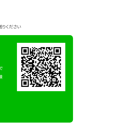
送りください
で
検