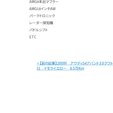
AMG4本出マフラー
AMG18インチAW
パークトロニック
レーダー探知機
パドルシフト
ETC
< 【前の記事】2009Y アウディS4アバント3.0クワト
ロ イモライエロー 6.5万Km