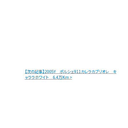
【次の記事】2005Y ポルシェ911カレラカブリオレ キ
ャララホワイト 6.4万Km >