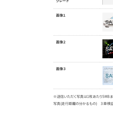
グレード
画像１
画像２
画像３
※送信いただく写真は1枚あたり5MBま
写真(走行距離の分かるもの) 3:車検