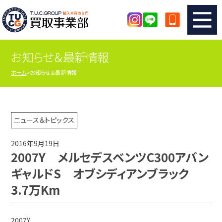
お知らせ＆最新情報
TUCのカンタン査定
買取りの流れ
ホーム
お知らせ＆最新情報
査定の注意事項
メーカー別査定フォーム
TUCの買取実績
買取屋さんのスタッフblog
ニュース＆トピックス
2016年9月19日
店舗紹介
スタッフ紹介
2007Y メルセデスベンツC300アバン
ギャルドS オブシディアンブラック
シリアルナンバーの解説
アクセスマップ
3.7万Km
2007Y