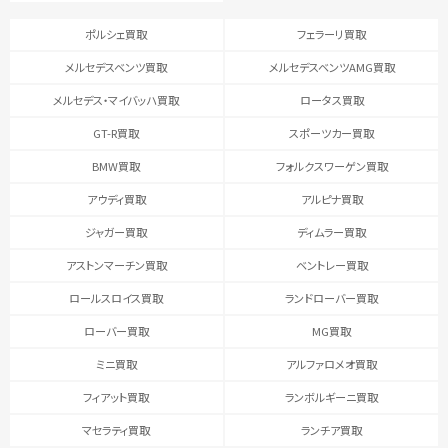
ポルシェ買取
フェラーリ買取
メルセデスベンツ買取
メルセデスベンツAMG買取
メルセデス・マイバッハ買取
ロータス買取
GT-R買取
スポーツカー買取
BMW買取
フォルクスワーゲン買取
アウディ買取
アルピナ買取
ジャガー買取
ディムラー買取
アストンマーチン買取
ベントレー買取
ロールスロイス買取
ランドローバー買取
ローバー買取
MG買取
ミニ買取
アルファロメオ買取
フィアット買取
ランボルギーニ買取
マセラティ買取
ランチア買取