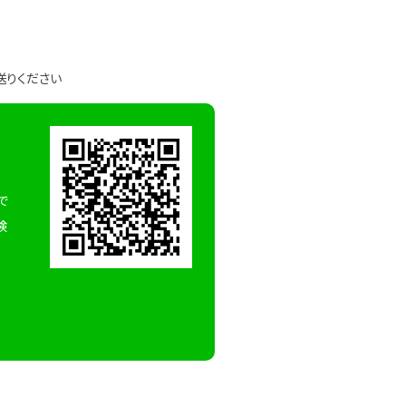
送りください
で
検