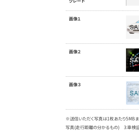
グレード
画像１
画像２
画像３
※送信いただく写真は1枚あたり5MBま
写真(走行距離の分かるもの) 3:車検