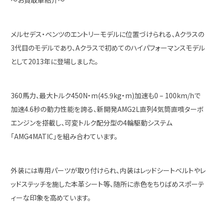
～お買取車紹介～
メルセデス・ベンツのエントリーモデルに位置づけられる、Aクラスの
3代目のモデルであり、Aクラスで初めてのハイパフォーマンスモデル
として2013年に登場しました。
360馬力、最大トルク450N・m(45.9kg・m)加速も0 – 100km/hで
加速4.6秒の動力性能を誇る、新開発AMG2L直列4気筒直噴ターボ
エンジンを搭載し、可変トルク配分型の4輪駆動システム
「AMG4MATIC」を組み合わています。
外装には専用パーツが取り付けられ、内装はレッドシートベルトやレ
ッドステッチを施した本革シート等、随所に赤色をちりばめスポーテ
ィーな印象を高めています。