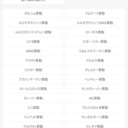
ポルシェ買取
フェラーリ買取
メルセデスベンツ買取
メルセデスベンツAMG買取
メルセデス・マイバッハ買取
ロータス買取
GT-R買取
スポーツカー買取
BMW買取
フォルクスワーゲン買取
アウディ買取
アルピナ買取
ジャガー買取
ディムラー買取
アストンマーチン買取
ベントレー買取
ロールスロイス買取
ランドローバー買取
ローバー買取
MG買取
ミニ買取
アルファロメオ買取
フィアット買取
ランボルギーニ買取
マセラティ買取
ランチア買取