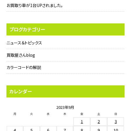
お買取り車が1台UPされました。
ブログカテゴリー
ニュース＆トピックス
買取屋さんblog
カラーコードの解説
カレンダー
2023年9月
月
火
水
木
金
土
日
1
2
3
4
5
6
7
8
9
10