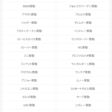
BMW買取
フォルクスワーゲン買取
アウディ買取
アルピナ買取
ジャガー買取
ディムラー買取
アストンマーチン買取
ベントレー買取
ロールスロイス買取
ランドローバー買取
ローバー買取
MG買取
ミニ買取
アルファロメオ買取
フィアット買取
ランボルギーニ買取
マセラティ買取
ランチア買取
プジョー買取
ルノー買取
シトロエン買取
DSオートモビル買取
ボルボ買取
サーブ買取
GMC買取
シボレー買取