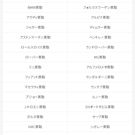
BMW買取
フォルクスワーゲン買取
アウディ買取
アルピナ買取
ジャガー買取
ディムラー買取
アストンマーチン買取
ベントレー買取
ロールスロイス買取
ランドローバー買取
ローバー買取
MG買取
ミニ買取
アルファロメオ買取
フィアット買取
ランボルギーニ買取
マセラティ買取
ランチア買取
プジョー買取
ルノー買取
シトロエン買取
DSオートモビル買取
ボルボ買取
サーブ買取
GMC買取
シボレー買取