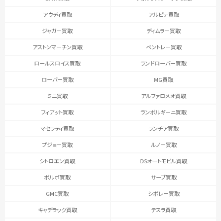
アウディ買取
アルピナ買取
ジャガー買取
ディムラー買取
アストンマーチン買取
ベントレー買取
ロールスロイス買取
ランドローバー買取
ローバー買取
MG買取
ミニ買取
アルファロメオ買取
フィアット買取
ランボルギーニ買取
マセラティ買取
ランチア買取
プジョー買取
ルノー買取
シトロエン買取
DSオートモビル買取
ボルボ買取
サーブ買取
GMC買取
シボレー買取
キャデラック買取
テスラ買取