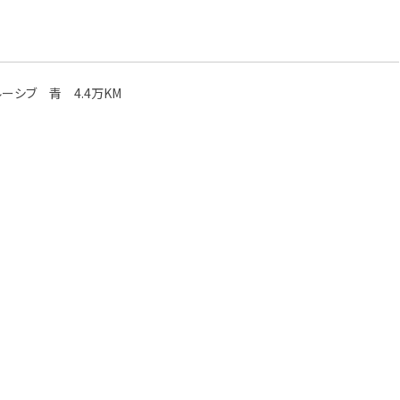
。
ルーシブ 青 4.4万KM