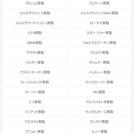
ポルシェ買取
フェラーリ買取
メルセデスベンツ買取
メルセデスベンツAMG買取
メルセデス・マイバッハ買取
ロータス買取
GT-R買取
スポーツカー買取
BMW買取
フォルクスワーゲン買取
アウディ買取
アルピナ買取
ジャガー買取
ディムラー買取
アストンマーチン買取
ベントレー買取
ロールスロイス買取
ランドローバー買取
ローバー買取
MG買取
ミニ買取
アルファロメオ買取
フィアット買取
ランボルギーニ買取
マセラティ買取
ランチア買取
プジョー買取
ルノー買取