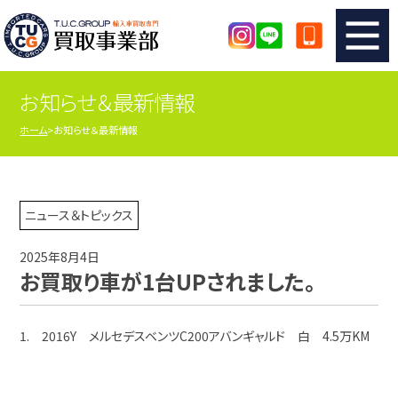
お知らせ＆最新情報
TUCのカンタン査定
買取りの流れ
ホーム
お知らせ＆最新情報
査定の注意事項
メーカー別査定フォーム
TUCの買取実績
買取屋さんのスタッフblog
ニュース＆トピックス
2025年8月4日
店舗紹介
スタッフ紹介
お買取り車が1台UPされました。
シリアルナンバーの解説
アクセスマップ
1. 2016Y メルセデスベンツC200アバンギャルド 白 4.5万KM