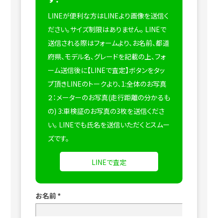
LINEが便利な方はLINEより画像を送信く
ださい。サイズ制限はありません。
LINEで
送信される際はフォームより、お名前、都道
府県、モデル名、グレードを記載の上、フォ
ーム送信後に【LINEで査定】ボタンをタッ
プ頂きLINEのトークより、1:全体のお写真
２：メーターのお写真(走行距離の分かるも
の) 3:車検証のお写真の3枚を送信くださ
い。
LINEでも氏名を送信いただくとスムー
ズです。
LINEで査定
お名前
*