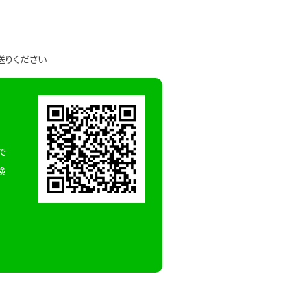
送りください
で
検