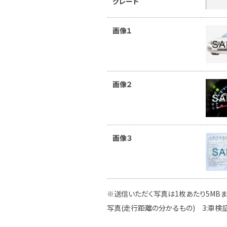
グレード
画像１
画像２
画像３
※送信いただく写真は1枚あたり5MBま
写真(走行距離の分かるもの) 3:車検