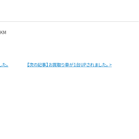
。
KM
した。
【次の記事】お買取り車が1台UPされました。 >