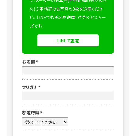
２：メーターのお写真(走行距離の分かるも
の) 3:車検証のお写真の3枚を送信くださ
い。
LINEでも氏名を送信いただくとスムー
ズです。
LINEで査定
お名前
*
フリガナ
*
都道府県
*