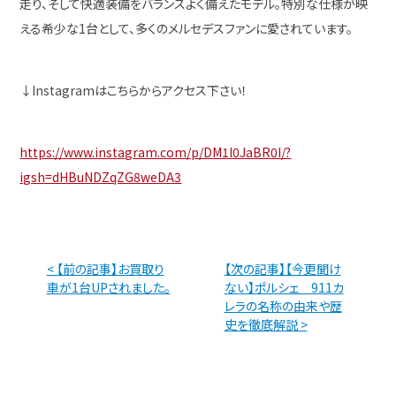
走り、そして快適装備をバランスよく備えたモデル。特別な仕様が映
える希少な1台として、多くのメルセデスファンに愛されています。
↓Instagramはこちらからアクセス下さい！
https://www.instagram.com/p/DM1l0JaBR0I/?
igsh=dHBuNDZqZG8weDA3
< 【前の記事】お買取り
【次の記事】【今更聞け
車が1台UPされました。
ない】ポルシェ 911カ
レラの名称の由来や歴
史を徹底解説 >