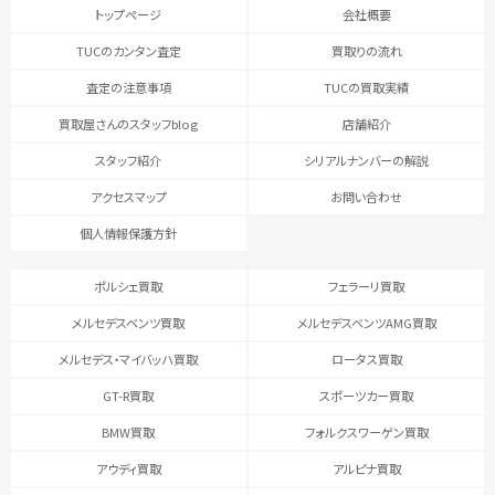
トップページ
会社概要
TUCのカンタン査定
買取りの流れ
査定の注意事項
TUCの買取実績
買取屋さんのスタッフblog
店舗紹介
スタッフ紹介
シリアルナンバーの解説
アクセスマップ
お問い合わせ
個人情報保護方針
ポルシェ買取
フェラーリ買取
メルセデスベンツ買取
メルセデスベンツAMG買取
メルセデス・マイバッハ買取
ロータス買取
GT-R買取
スポーツカー買取
BMW買取
フォルクスワーゲン買取
アウディ買取
アルピナ買取