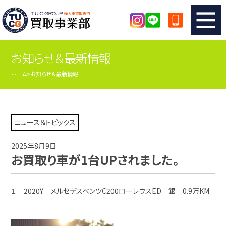
お知らせ＆最新情報
TUCのカンタン査定
買取りの流れ
ホーム
お知らせ＆最新情報
査定の注意事項
メーカー別査定フォーム
TUCの買取実績
買取屋さんのスタッフblog
ニュース＆トピックス
2025年8月9日
店舗紹介
スタッフ紹介
お買取り車が1台UPされました。
シリアルナンバーの解説
アクセスマップ
1. 2020Y メルセデスベンツC200ローレウスED 銀 0.9万KM