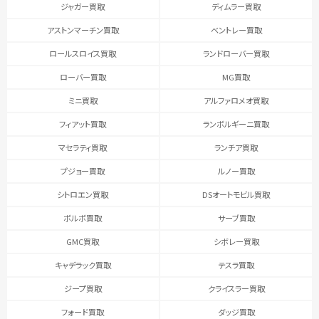
ジャガー買取
ディムラー買取
アストンマーチン買取
ベントレー買取
ロールスロイス買取
ランドローバー買取
ローバー買取
MG買取
ミニ買取
アルファロメオ買取
フィアット買取
ランボルギーニ買取
マセラティ買取
ランチア買取
プジョー買取
ルノー買取
シトロエン買取
DSオートモビル買取
ボルボ買取
サーブ買取
GMC買取
シボレー買取
キャデラック買取
テスラ買取
ジープ買取
クライスラー買取
フォード買取
ダッジ買取