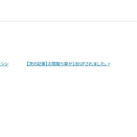
。
マシン
【次の記事】お買取り車が1台UPされました。 >