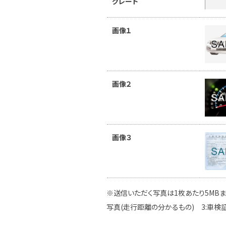
グレード
画像１
画像２
画像３
※送信いただく写真は1枚あたり5MBま
写真(走行距離の分かるもの) 3:車検