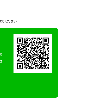
送りください
で
検