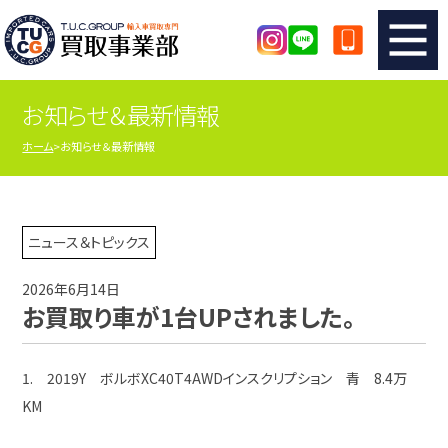
お知らせ＆最新情報
TUCのカンタン査定
買取りの流れ
ホーム
お知らせ＆最新情報
査定の注意事項
メーカー別査定フォーム
TUCの買取実績
買取屋さんのスタッフblog
ニュース＆トピックス
2026年6月14日
店舗紹介
スタッフ紹介
お買取り車が1台UPされました。
シリアルナンバーの解説
アクセスマップ
1. 2019Y ボルボXC40T4AWDインスクリプション 青 8.4万
KM