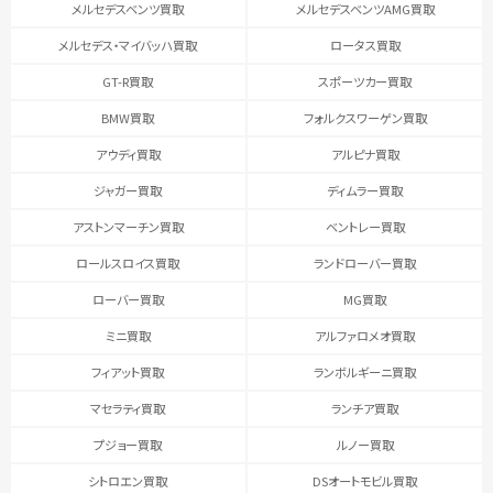
メルセデスベンツ買取
メルセデスベンツAMG買取
メルセデス・マイバッハ買取
ロータス買取
GT-R買取
スポーツカー買取
BMW買取
フォルクスワーゲン買取
アウディ買取
アルピナ買取
ジャガー買取
ディムラー買取
アストンマーチン買取
ベントレー買取
ロールスロイス買取
ランドローバー買取
ローバー買取
MG買取
ミニ買取
アルファロメオ買取
フィアット買取
ランボルギーニ買取
マセラティ買取
ランチア買取
プジョー買取
ルノー買取
シトロエン買取
DSオートモビル買取