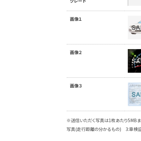
グレード
画像１
画像２
画像３
※送信いただく写真は1枚あたり5MBま
写真(走行距離の分かるもの) 3:車検