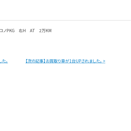
。
クロノPKG 右H AT 2万KM
した。
【次の記事】お買取り車が1台UPされました。 >