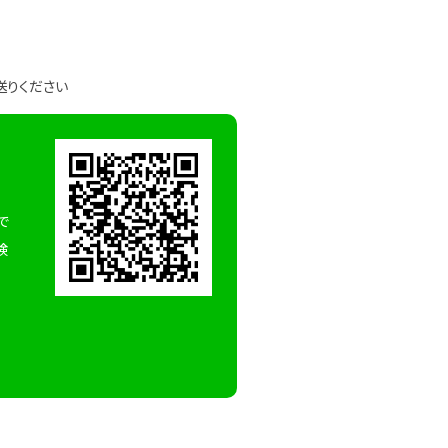
送りください
で
検