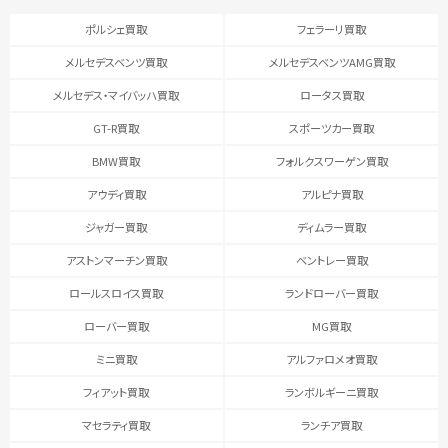
ポルシェ買取
フェラーリ買取
メルセデスベンツ買取
メルセデスベンツAMG買取
メルセデス・マイバッハ買取
ロータス買取
GT-R買取
スポーツカー買取
BMW買取
フォルクスワーゲン買取
アウディ買取
アルピナ買取
ジャガー買取
ディムラー買取
アストンマーチン買取
ベントレー買取
ロールスロイス買取
ランドローバー買取
ローバー買取
MG買取
ミニ買取
アルファロメオ買取
フィアット買取
ランボルギーニ買取
マセラティ買取
ランチア買取