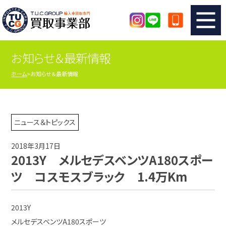
お知らせ＆最新情報
TUCのカンタン査定
買取りの流れ
ホーム
お知らせ＆最新情報
査定の注意事項
メーカー別査定フォーム
TUCの買取実績
買取屋さんのスタッフblog
ニュース＆トピックス
2018年3月17日
店舗紹介
スタッフ紹介
2013Y メルセデスベンツA180スポー
ツ コスモスブラック 1.4万Km
シリアルナンバーの解説
アクセスマップ
2013Y
メルセデスベンツA180スポーツ