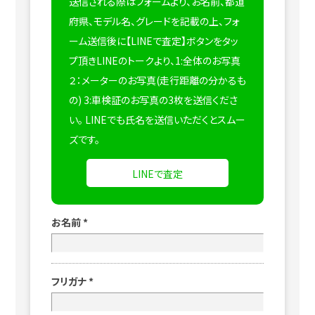
送信される際はフォームより、お名前、都道
府県、モデル名、グレードを記載の上、フォ
ーム送信後に【LINEで査定】ボタンをタッ
プ頂きLINEのトークより、1:全体のお写真
２：メーターのお写真(走行距離の分かるも
の) 3:車検証のお写真の3枚を送信くださ
い。
LINEでも氏名を送信いただくとスムー
ズです。
LINEで査定
お名前
*
フリガナ
*