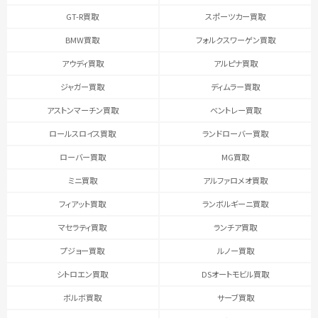
GT-R買取
スポーツカー買取
BMW買取
フォルクスワーゲン買取
アウディ買取
アルピナ買取
ジャガー買取
ディムラー買取
アストンマーチン買取
ベントレー買取
ロールスロイス買取
ランドローバー買取
ローバー買取
MG買取
ミニ買取
アルファロメオ買取
フィアット買取
ランボルギーニ買取
マセラティ買取
ランチア買取
プジョー買取
ルノー買取
シトロエン買取
DSオートモビル買取
ボルボ買取
サーブ買取