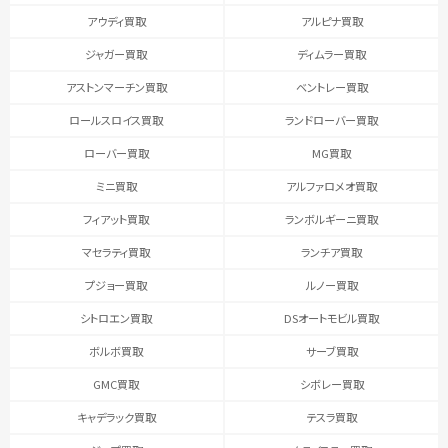
アウディ買取
アルピナ買取
ジャガー買取
ディムラー買取
アストンマーチン買取
ベントレー買取
ロールスロイス買取
ランドローバー買取
ローバー買取
MG買取
ミニ買取
アルファロメオ買取
フィアット買取
ランボルギーニ買取
マセラティ買取
ランチア買取
プジョー買取
ルノー買取
シトロエン買取
DSオートモビル買取
ボルボ買取
サーブ買取
GMC買取
シボレー買取
キャデラック買取
テスラ買取