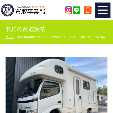
TUCの買取実績
TUCのカンタン査定
買取りの流れ
ホーム
TUCの買取実績 2009Y トヨタカムロードアンソニー ホワイト 5.5万Km
査定の注意事項
メーカー別査定フォーム
TUCの買取実績
買取屋さんのスタッフblog
店舗紹介
スタッフ紹介
シリアルナンバーの解説
アクセスマップ