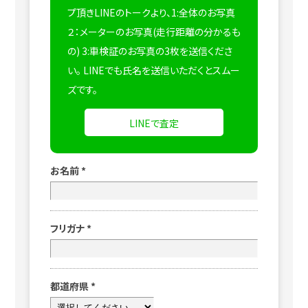
プ頂きLINEのトークより、1:全体のお写真
２：メーターのお写真(走行距離の分かるも
の) 3:車検証のお写真の3枚を送信くださ
い。
LINEでも氏名を送信いただくとスムー
ズです。
LINEで査定
お名前
*
フリガナ
*
都道府県
*