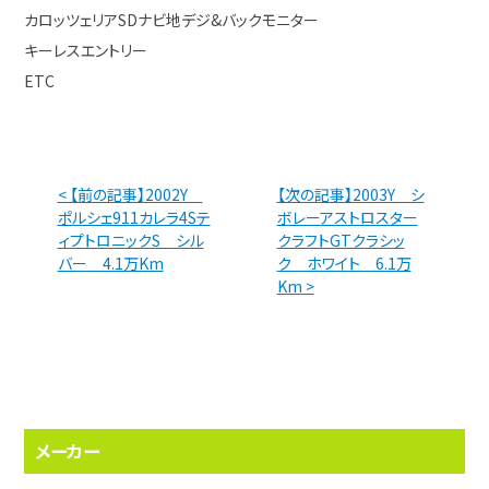
カロッツェリアSDナビ地デジ&バックモニター
キーレスエントリー
ETC
< 【前の記事】2002Y
【次の記事】2003Y シ
ポルシェ911カレラ4Sテ
ボレーアストロスター
ィプトロニックS シル
クラフトGTクラシッ
バー 4.1万Km
ク ホワイト 6.1万
Km >
メーカー