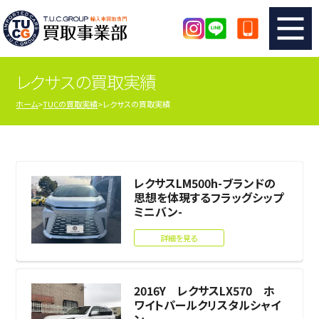
レクサスの買取実績
TUCのカンタン査定
買取りの流れ
ホーム
TUCの買取実績
レクサスの買取実績
査定の注意事項
メーカー別査定フォーム
TUCの買取実績
買取屋さんのスタッフblog
レクサスLM500h-ブランドの
思想を体現するフラッグシップ
店舗紹介
スタッフ紹介
ミニバン-
詳細を見る
シリアルナンバーの解説
アクセスマップ
2016Y レクサスLX570 ホ
ワイトパールクリスタルシャイ