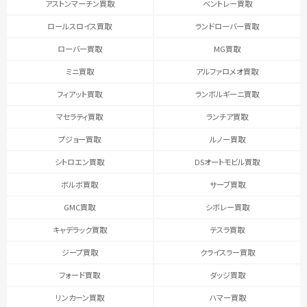
アストンマーチン買取
ベントレー買取
ロールスロイス買取
ランドローバー買取
ローバー買取
MG買取
ミニ買取
アルファロメオ買取
フィアット買取
ランボルギーニ買取
マセラティ買取
ランチア買取
プジョー買取
ルノー買取
シトロエン買取
DSオートモビル買取
ボルボ買取
サーブ買取
GMC買取
シボレー買取
キャデラック買取
テスラ買取
ジープ買取
クライスラー買取
フォード買取
ダッジ買取
リンカーン買取
ハマー買取