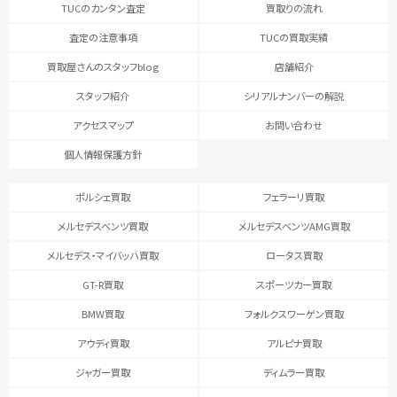
TUCのカンタン査定
買取りの流れ
査定の注意事項
TUCの買取実績
買取屋さんのスタッフblog
店舗紹介
スタッフ紹介
シリアルナンバーの解説
アクセスマップ
お問い合わせ
個人情報保護方針
ポルシェ買取
フェラーリ買取
メルセデスベンツ買取
メルセデスベンツAMG買取
メルセデス・マイバッハ買取
ロータス買取
GT-R買取
スポーツカー買取
BMW買取
フォルクスワーゲン買取
アウディ買取
アルピナ買取
ジャガー買取
ディムラー買取