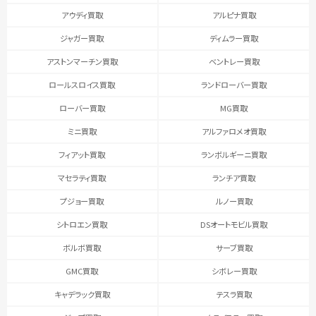
アウディ買取
アルピナ買取
ジャガー買取
ディムラー買取
アストンマーチン買取
ベントレー買取
ロールスロイス買取
ランドローバー買取
ローバー買取
MG買取
ミニ買取
アルファロメオ買取
フィアット買取
ランボルギーニ買取
マセラティ買取
ランチア買取
プジョー買取
ルノー買取
シトロエン買取
DSオートモビル買取
ボルボ買取
サーブ買取
GMC買取
シボレー買取
キャデラック買取
テスラ買取