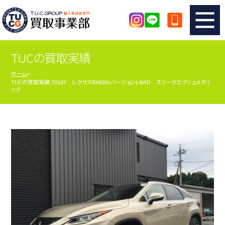
TUCの買取実績
TUCのカンタン査定
買取りの流れ
ホーム
TUCの買取実績 2016Y レクサスRX450hバージョンL4WD スリークエクリュメタリ
査定の注意事項
メーカー別査定フォーム
ック
TUCの買取実績
買取屋さんのスタッフblog
店舗紹介
スタッフ紹介
シリアルナンバーの解説
アクセスマップ