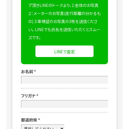
プ頂きLINEのトークより、1:全体のお写真
２：メーターのお写真(走行距離の分かるも
の) 3:車検証のお写真の3枚を送信くださ
い。
LINEでも氏名を送信いただくとスムー
ズです。
LINEで査定
お名前
*
フリガナ
*
都道府県
*