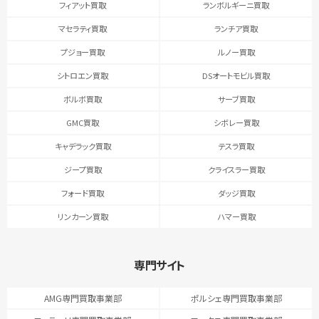
フィアット買取
ランボルギーニ買取
マセラティ買取
ランチア買取
プジョー買取
ルノー買取
シトロエン買取
DSオートモビル買取
ボルボ買取
サーブ買取
GMC買取
シボレー買取
キャデラック買取
テスラ買取
ジープ買取
クライスラー買取
フォード買取
ダッジ買取
リンカーン買取
ハマー買取
専門サイト
AMG専門買取事業部
ポルシェ専門買取事業部