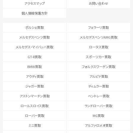
アクセスマップ
お問い合わせ
個人情報保護方針
ポルシェ買取
フェラーリ買取
メルセデスベンツ買取
メルセデスベンツAMG買取
メルセデス・マイバッハ買取
ロータス買取
GT-R買取
スポーツカー買取
BMW買取
フォルクスワーゲン買取
アウディ買取
アルピナ買取
ジャガー買取
ディムラー買取
アストンマーチン買取
ベントレー買取
ロールスロイス買取
ランドローバー買取
ローバー買取
MG買取
ミニ買取
アルファロメオ買取