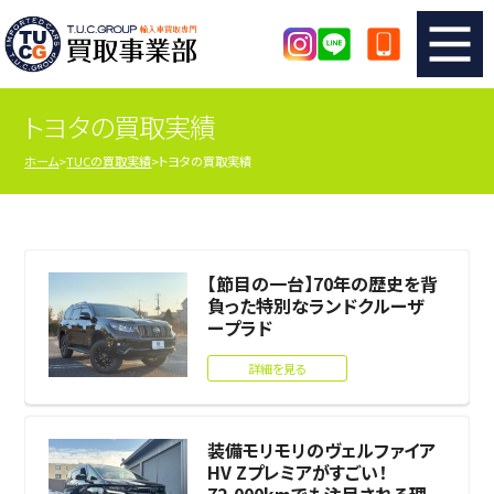
トヨタの買取実績
TUCのカンタン査定
買取りの流れ
ホーム
TUCの買取実績
トヨタの買取実績
査定の注意事項
メーカー別査定フォーム
TUCの買取実績
買取屋さんのスタッフblog
【節目の一台】70年の歴史を背
負った特別なランドクルーザ
店舗紹介
スタッフ紹介
ープラド
詳細を見る
シリアルナンバーの解説
アクセスマップ
装備モリモリのヴェルファイア
HV Zプレミアがすごい！