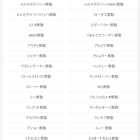
メルセデスベンツ買取
メルセデスベンツAMG買取
メルセデス・マイバッハ買取
ロータス買取
GT-R買取
スポーツカー買取
BMW買取
フォルクスワーゲン買取
アウディ買取
アルピナ買取
ジャガー買取
ディムラー買取
アストンマーチン買取
ベントレー買取
ロールスロイス買取
ランドローバー買取
ローバー買取
MG買取
ミニ買取
アルファロメオ買取
フィアット買取
ランボルギーニ買取
マセラティ買取
ランチア買取
プジョー買取
ルノー買取
シトロエン買取
DSオートモビル買取