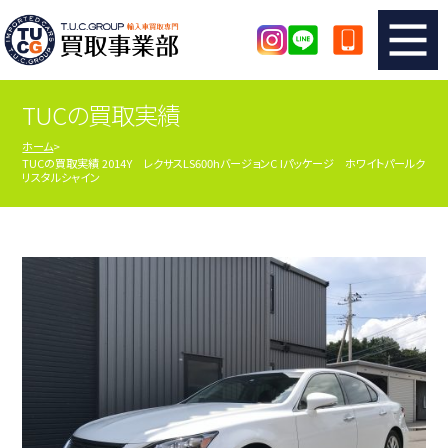
TUCの買取実績
TUCのカンタン査定
買取りの流れ
ホーム
TUCの買取実績 2014Y レクサスLS600hバージョンC Iパッケージ ホワイトパールク
査定の注意事項
メーカー別査定フォーム
リスタルシャイン
TUCの買取実績
買取屋さんのスタッフblog
店舗紹介
スタッフ紹介
シリアルナンバーの解説
アクセスマップ