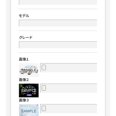
モデル
グレード
画像１
画像２
画像３