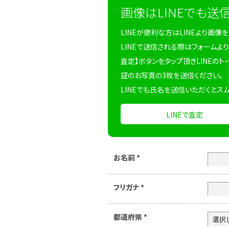
画像はLINEでも送
LINEが便利な方はLINEより画像
LINEで送信される際はフォームより
査定】ボタンをタップ頂きLINEのト
証のお写真の3枚を送信ください。
LINEでも氏名を送信いただくとス
LINEで査定
お名前
*
フリガナ
*
都道府県
*