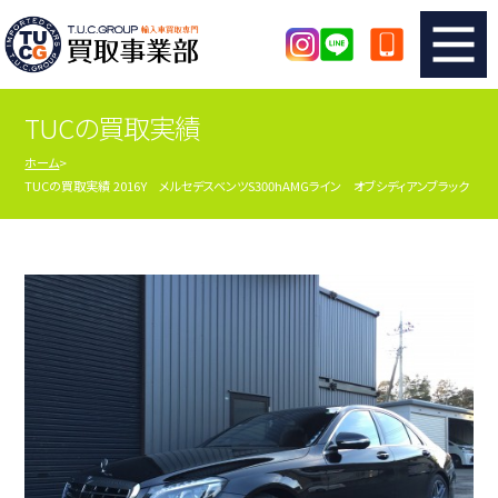
TUCの買取実績
TUCのカンタン査定
買取りの流れ
ホーム
TUCの買取実績 2016Y メルセデスベンツS300hAMGライン オブシディアンブラック
査定の注意事項
メーカー別査定フォーム
TUCの買取実績
買取屋さんのスタッフblog
店舗紹介
スタッフ紹介
シリアルナンバーの解説
アクセスマップ