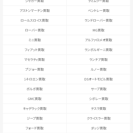
ジャガー買取
ディムラー買取
アストンマーチン買取
ベントレー買取
ロールスロイス買取
ランドローバー買取
ローバー買取
MG買取
ミニ買取
アルファロメオ買取
フィアット買取
ランボルギーニ買取
マセラティ買取
ランチア買取
プジョー買取
ルノー買取
シトロエン買取
DSオートモビル買取
ボルボ買取
サーブ買取
GMC買取
シボレー買取
キャデラック買取
テスラ買取
ジープ買取
クライスラー買取
フォード買取
ダッジ買取