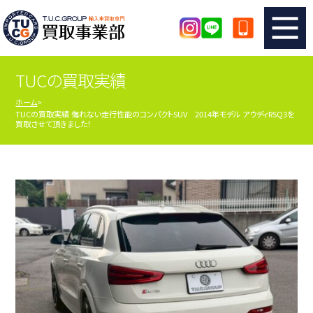
TUCの買取実績
TUCのカンタン査定
買取りの流れ
ホーム
TUCの買取実績 侮れない走行性能のコンパクトSUV 2014年モデル アウディRSQ3を
査定の注意事項
メーカー別査定フォーム
買取させて頂きました！
TUCの買取実績
買取屋さんのスタッフblog
店舗紹介
スタッフ紹介
シリアルナンバーの解説
アクセスマップ