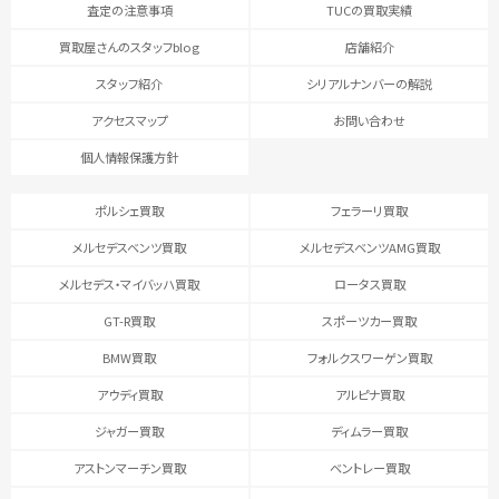
査定の注意事項
TUCの買取実績
買取屋さんのスタッフblog
店舗紹介
スタッフ紹介
シリアルナンバーの解説
アクセスマップ
お問い合わせ
個人情報保護方針
ポルシェ買取
フェラーリ買取
メルセデスベンツ買取
メルセデスベンツAMG買取
メルセデス・マイバッハ買取
ロータス買取
GT-R買取
スポーツカー買取
BMW買取
フォルクスワーゲン買取
アウディ買取
アルピナ買取
ジャガー買取
ディムラー買取
アストンマーチン買取
ベントレー買取