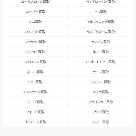
ロールスロイス買取
ランドローバー買取
ローバー買取
MG買取
ミニ買取
アルファロメオ買取
フィアット買取
ランボルギーニ買取
マセラティ買取
ランチア買取
プジョー買取
ルノー買取
シトロエン買取
DSオートモビル買取
ボルボ買取
サーブ買取
GMC買取
シボレー買取
キャデラック買取
テスラ買取
ジープ買取
クライスラー買取
フォード買取
ダッジ買取
リンカーン買取
ハマー買取