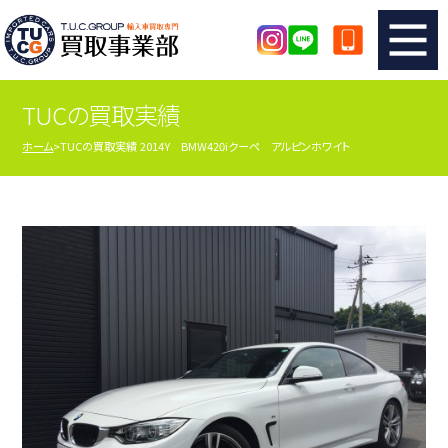
TUCの買取実績
TUCのカンタン査定
買取りの流れ
ホーム
TUCの買取実績 2014Y BMW420iクーペ アルピンホワイト
査定の注意事項
メーカー別査定フォーム
TUCの買取実績
買取屋さんのスタッフblog
店舗紹介
スタッフ紹介
シリアルナンバーの解説
アクセスマップ