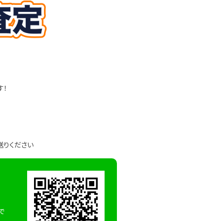
す！
送りください
で