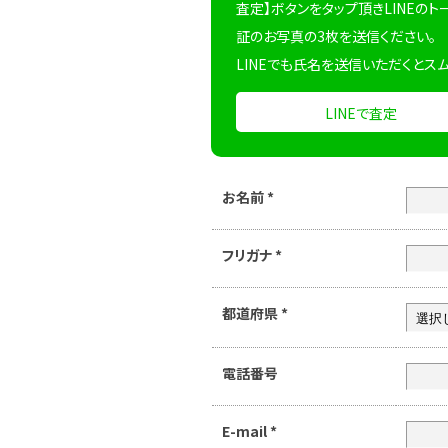
査定】ボタンをタップ頂きLINEのト
証のお写真の3枚を送信ください。
LINEでも氏名を送信いただくとス
LINEで査定
お名前
*
フリガナ
*
都道府県
*
電話番号
E-mail
*