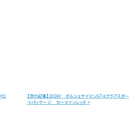
クロ
【次の記事】2016Y ポルシェケイマンGT4クラブスポー
ツパッケージ カーマインレッド >