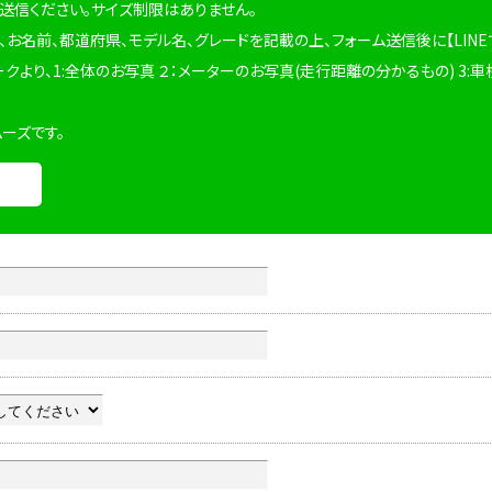
を送信ください。サイズ制限はありません。
、お名前、都道府県、モデル名、グレードを記載の上、フォーム送信後に【LINE
ークより、1:全体のお写真 ２：メーターのお写真(走行距離の分かるもの) 3:車
ムーズです。