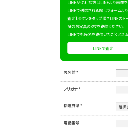
LINEが便利な方はLINEより画像
LINEで送信される際はフォームより
査定】ボタンをタップ頂きLINEのト
証のお写真の3枚を送信ください。
LINEでも氏名を送信いただくとス
LINEで査定
お名前
*
フリガナ
*
都道府県
*
電話番号