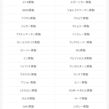
GT-R買取
スポーツカー買取
BMW買取
フォルクスワーゲン買取
アウディ買取
アルピナ買取
ジャガー買取
ディムラー買取
アストンマーチン買取
ベントレー買取
ロールスロイス買取
ランドローバー買取
ローバー買取
MG買取
ミニ買取
アルファロメオ買取
フィアット買取
ランボルギーニ買取
マセラティ買取
ランチア買取
プジョー買取
ルノー買取
シトロエン買取
DSオートモビル買取
ボルボ買取
サーブ買取
GMC買取
シボレー買取