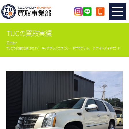
TUCの買取実績
TUCのカンタン査定
買取りの流れ
ホーム
TUCの買取実績 2011Y キャデラックエスカレードプラチナム ホワイトダイヤモンド
査定の注意事項
メーカー別査定フォーム
TUCの買取実績
買取屋さんのスタッフblog
店舗紹介
スタッフ紹介
シリアルナンバーの解説
アクセスマップ