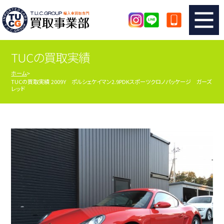
TUCの買取実績
TUCのカンタン査定
買取りの流れ
ホーム
TUCの買取実績 2009Y ポルシェケイマン2.9PDKスポーツクロノパッケージ ガーズ
査定の注意事項
メーカー別査定フォーム
レッド
TUCの買取実績
買取屋さんのスタッフblog
店舗紹介
スタッフ紹介
シリアルナンバーの解説
アクセスマップ