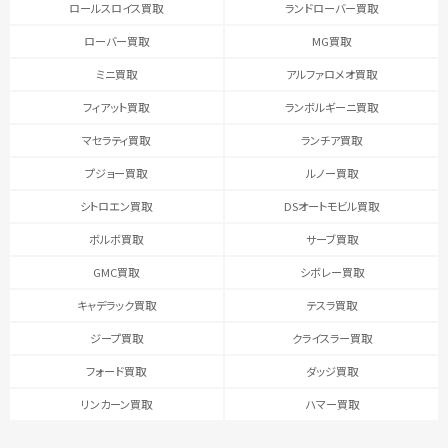
ロールスロイス買取
ランドローバー買取
ローバー買取
MG買取
ミニ買取
アルファロメオ買取
フィアット買取
ランボルギーニ買取
マセラティ買取
ランチア買取
プジョー買取
ルノー買取
シトロエン買取
DSオートモビル買取
ボルボ買取
サーブ買取
GMC買取
シボレー買取
キャデラック買取
テスラ買取
ジープ買取
クライスラー買取
フォード買取
ダッジ買取
リンカーン買取
ハマー買取