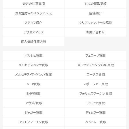
査定の注意事項
TUCの買取実績
買取屋さんのスタッフblog
店舗紹介
スタッフ紹介
シリアルナンバーの解説
アクセスマップ
お問い合わせ
個人情報保護方針
ポルシェ買取
フェラーリ買取
メルセデスベンツ買取
メルセデスベンツAMG買取
メルセデス・マイバッハ買取
ロータス買取
GT-R買取
スポーツカー買取
BMW買取
フォルクスワーゲン買取
アウディ買取
アルピナ買取
ジャガー買取
ディムラー買取
アストンマーチン買取
ベントレー買取