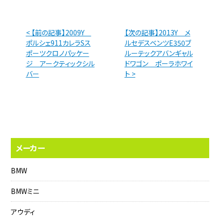
< 【前の記事】2009Y
【次の記事】2013Y メ
ポルシェ911カレラSス
ルセデスベンツE350ブ
ポーツクロノパッケー
ルーテックアバンギャル
ジ アークティックシル
ドワゴン ポーラホワイ
バー
ト >
メーカー
BMW
BMWミニ
アウディ