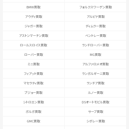
BMW買取
フォルクスワーゲン買取
アウディ買取
アルピナ買取
ジャガー買取
ディムラー買取
アストンマーチン買取
ベントレー買取
ロールスロイス買取
ランドローバー買取
ローバー買取
MG買取
ミニ買取
アルファロメオ買取
フィアット買取
ランボルギーニ買取
マセラティ買取
ランチア買取
プジョー買取
ルノー買取
シトロエン買取
DSオートモビル買取
ボルボ買取
サーブ買取
GMC買取
シボレー買取