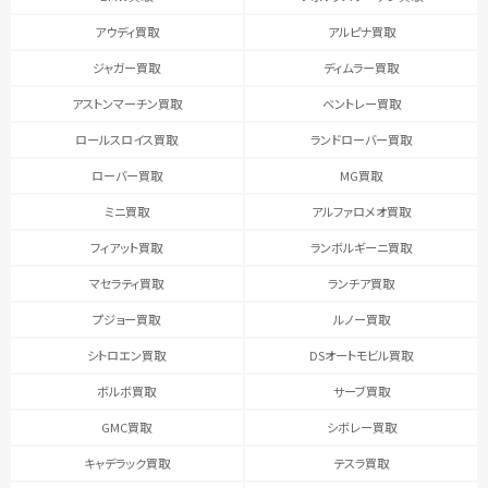
アウディ買取
アルピナ買取
ジャガー買取
ディムラー買取
アストンマーチン買取
ベントレー買取
ロールスロイス買取
ランドローバー買取
ローバー買取
MG買取
ミニ買取
アルファロメオ買取
フィアット買取
ランボルギーニ買取
マセラティ買取
ランチア買取
プジョー買取
ルノー買取
シトロエン買取
DSオートモビル買取
ボルボ買取
サーブ買取
GMC買取
シボレー買取
キャデラック買取
テスラ買取