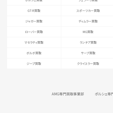
GT-R買取
スポーツカー買取
ジャガー買取
ディムラー買取
ローバー買取
MG買取
マセラティ買取
ランチア買取
ボルボ買取
サーブ買取
ジープ買取
クライスラー買取
AMG専門買取事業部
ポルシェ専