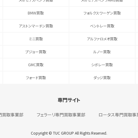
BMW買取
フォルクスワーゲン買取
アストンマーチン買取
ベントレー買取
ミニ買取
アルファロメオ買取
プジョー買取
ルノー買取
GMC買取
シボレー買取
フォード買取
ダッジ買取
専門サイト
門買取事業部
フェラーリ専門買取事業部
ロータス専門買取事
Copyright © TUC GROUP All Rights Reserved.