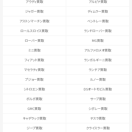
アウディ買取
アルピナ買取
ジャガー買取
ディムラー買取
アストンマーチン買取
ベントレー買取
ロールスロイス買取
ランドローバー買取
ローバー買取
MG買取
ミニ買取
アルファロメオ買取
フィアット買取
ランボルギーニ買取
マセラティ買取
ランチア買取
プジョー買取
ルノー買取
シトロエン買取
DSオートモビル買取
ボルボ買取
サーブ買取
GMC買取
シボレー買取
キャデラック買取
テスラ買取
ジープ買取
クライスラー買取