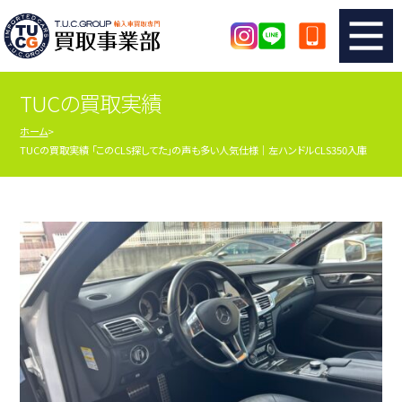
TUCの買取実績
TUCのカンタン査定
買取りの流れ
ホーム
TUCの買取実績 「このCLS探してた」の声も多い人気仕様｜左ハンドルCLS350入庫
査定の注意事項
メーカー別査定フォーム
TUCの買取実績
買取屋さんのスタッフblog
店舗紹介
スタッフ紹介
シリアルナンバーの解説
アクセスマップ