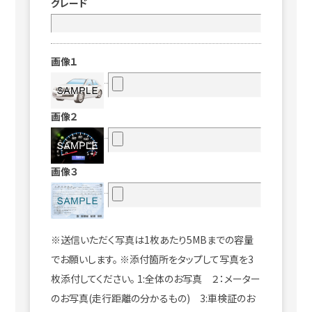
グレード
画像１
画像２
画像３
※送信いただく写真は1枚あたり5MBまでの容量
でお願いします。 ※添付箇所をタップして写真を3
枚添付してください。 1:全体のお写真 ２：メーター
のお写真(走行距離の分かるもの) 3:車検証のお