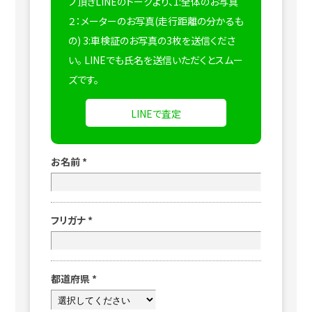
プ頂きLINEのトークより、1:全体のお写真
２：メーターのお写真(走行距離の分かるも
の) 3:車検証のお写真の3枚を送信くださ
い。
LINEでも氏名を送信いただくとスムー
ズです。
LINEで査定
お名前
*
フリガナ
*
都道府県
*