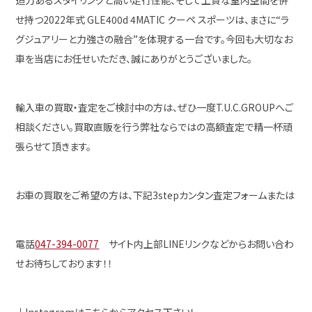
迫力あるスタイリングと高い走行性能、そして上質な室内空間を併
せ持つ2022年式 GLE400d 4MATIC クーペ スポーツは、まさに“ラ
グジュアリーと力強さの融合”を体現する一台です。今回も大切なお
車を当店にお任せいただき、誠にありがとうございました。
輸入車の買取・査定をご検討中の方は、ぜひ一度T.U.C.GROUPへご
相談ください。買取直販を行う弊社ならではの高額査定で精一杯頑
張らせて頂きます。
お車の買取をご希望の方は、下記3stepカンタン査定フォームまたは
電話
047-394-0077
サイト内上部LINEリンクなどからお問い合わ
せお待ちしております！！