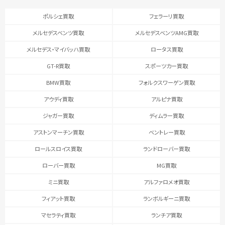
ポルシェ買取
フェラーリ買取
メルセデスベンツ買取
メルセデスベンツAMG買取
メルセデス・マイバッハ買取
ロータス買取
GT-R買取
スポーツカー買取
BMW買取
フォルクスワーゲン買取
アウディ買取
アルピナ買取
ジャガー買取
ディムラー買取
アストンマーチン買取
ベントレー買取
ロールスロイス買取
ランドローバー買取
ローバー買取
MG買取
ミニ買取
アルファロメオ買取
フィアット買取
ランボルギーニ買取
マセラティ買取
ランチア買取