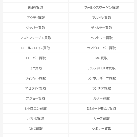
BMW買取
フォルクスワーゲン買取
アウディ買取
アルピナ買取
ジャガー買取
ディムラー買取
アストンマーチン買取
ベントレー買取
ロールスロイス買取
ランドローバー買取
ローバー買取
MG買取
ミニ買取
アルファロメオ買取
フィアット買取
ランボルギーニ買取
マセラティ買取
ランチア買取
プジョー買取
ルノー買取
シトロエン買取
DSオートモビル買取
ボルボ買取
サーブ買取
GMC買取
シボレー買取