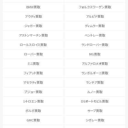
BMW買取
フォルクスワーゲン買取
アウディ買取
アルピナ買取
ジャガー買取
ディムラー買取
アストンマーチン買取
ベントレー買取
ロールスロイス買取
ランドローバー買取
ローバー買取
MG買取
ミニ買取
アルファロメオ買取
フィアット買取
ランボルギーニ買取
マセラティ買取
ランチア買取
プジョー買取
ルノー買取
シトロエン買取
DSオートモビル買取
ボルボ買取
サーブ買取
GMC買取
シボレー買取