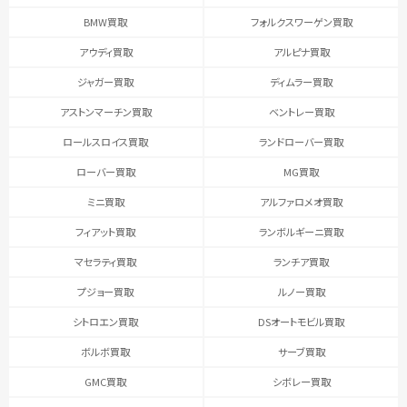
BMW買取
フォルクスワーゲン買取
アウディ買取
アルピナ買取
ジャガー買取
ディムラー買取
アストンマーチン買取
ベントレー買取
ロールスロイス買取
ランドローバー買取
ローバー買取
MG買取
ミニ買取
アルファロメオ買取
フィアット買取
ランボルギーニ買取
マセラティ買取
ランチア買取
プジョー買取
ルノー買取
シトロエン買取
DSオートモビル買取
ボルボ買取
サーブ買取
GMC買取
シボレー買取