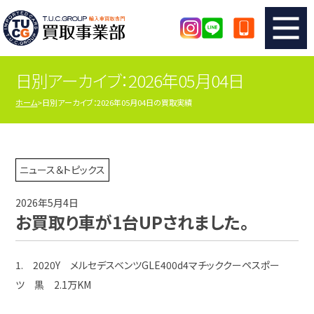
日別アーカイブ：2026年05月04日
TUCのカンタン査定
買取りの流れ
ホーム
日別アーカイブ：2026年05月04日の買取実績
査定の注意事項
メーカー別査定フォーム
TUCの買取実績
買取屋さんのスタッフblog
ニュース＆トピックス
2026年5月4日
店舗紹介
スタッフ紹介
お買取り車が1台UPされました。
シリアルナンバーの解説
アクセスマップ
1. 2020Y メルセデスベンツGLE400d4マチッククーペスポー
ツ 黒 2.1万KM