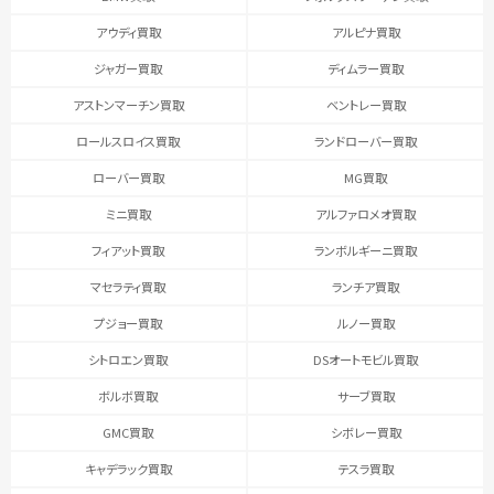
アウディ買取
アルピナ買取
ジャガー買取
ディムラー買取
アストンマーチン買取
ベントレー買取
ロールスロイス買取
ランドローバー買取
ローバー買取
MG買取
ミニ買取
アルファロメオ買取
フィアット買取
ランボルギーニ買取
マセラティ買取
ランチア買取
プジョー買取
ルノー買取
シトロエン買取
DSオートモビル買取
ボルボ買取
サーブ買取
GMC買取
シボレー買取
キャデラック買取
テスラ買取