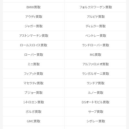
BMW買取
フォルクスワーゲン買取
アウディ買取
アルピナ買取
ジャガー買取
ディムラー買取
アストンマーチン買取
ベントレー買取
ロールスロイス買取
ランドローバー買取
ローバー買取
MG買取
ミニ買取
アルファロメオ買取
フィアット買取
ランボルギーニ買取
マセラティ買取
ランチア買取
プジョー買取
ルノー買取
シトロエン買取
DSオートモビル買取
ボルボ買取
サーブ買取
GMC買取
シボレー買取