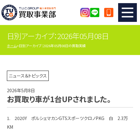
日別アーカイブ：2026年05月08日
TUCのカンタン査定
買取りの流れ
ホーム
日別アーカイブ：2026年05月08日の買取実績
査定の注意事項
メーカー別査定フォーム
TUCの買取実績
買取屋さんのスタッフblog
ニュース＆トピックス
2026年5月8日
店舗紹介
スタッフ紹介
お買取り車が1台UPされました。
シリアルナンバーの解説
アクセスマップ
1. 2020Y ポルシェマカンGTSスポーツクロノPKG 白 2.3万
KM