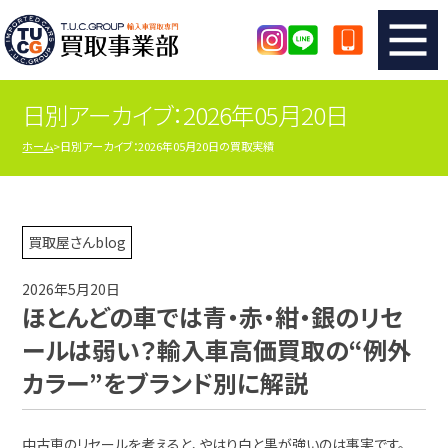
日別アーカイブ：2026年05月20日
TUCのカンタン査定
買取りの流れ
ホーム
日別アーカイブ：2026年05月20日の買取実績
査定の注意事項
メーカー別査定フォーム
TUCの買取実績
買取屋さんのスタッフblog
買取屋さんblog
2026年5月20日
店舗紹介
スタッフ紹介
ほとんどの車では青・赤・紺・銀のリセ
ールは弱い？輸入車高価買取の“例外
シリアルナンバーの解説
アクセスマップ
カラー”をブランド別に解説
中古車のリセールを考えると、やはり白と黒が強いのは事実です。