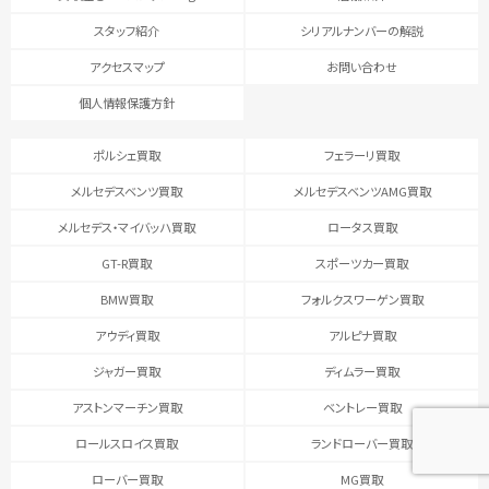
スタッフ紹介
シリアルナンバーの解説
アクセスマップ
お問い合わせ
個人情報保護方針
ポルシェ買取
フェラーリ買取
メルセデスベンツ買取
メルセデスベンツAMG買取
メルセデス・マイバッハ買取
ロータス買取
GT-R買取
スポーツカー買取
BMW買取
フォルクスワーゲン買取
アウディ買取
アルピナ買取
ジャガー買取
ディムラー買取
アストンマーチン買取
ベントレー買取
ロールスロイス買取
ランドローバー買取
ローバー買取
MG買取