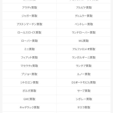
アウディ買取
アルピナ買取
ジャガー買取
ディムラー買取
アストンマーチン買取
ベントレー買取
ロールスロイス買取
ランドローバー買取
ローバー買取
MG買取
ミニ買取
アルファロメオ買取
フィアット買取
ランボルギーニ買取
マセラティ買取
ランチア買取
プジョー買取
ルノー買取
シトロエン買取
DSオートモビル買取
ボルボ買取
サーブ買取
GMC買取
シボレー買取
キャデラック買取
テスラ買取